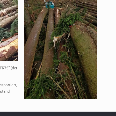
FR75“ (der
sportiert,
estand